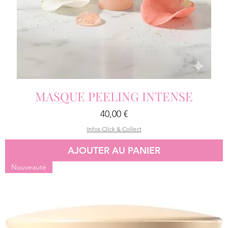
MASQUE PEELING INTENSE
Prix
40,00 €
Infos Click & Collect
AJOUTER AU PANIER
Nouveauté