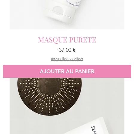
MASQUE PURETE
Prix
37,00 €
Infos Click & Collect
AJOUTER AU PANIER