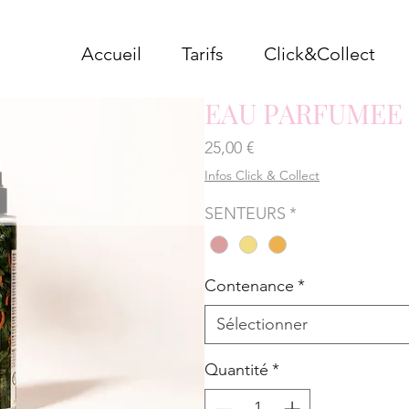
Accueil
Tarifs
Click&Collect
EAU PARFUMEE
Prix
25,00 €
Infos Click & Collect
SENTEURS
*
Contenance
*
Sélectionner
Quantité
*