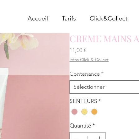
Accueil
Tarifs
Click&Collect
CREME MAINS 
Prix
11,00 €
Infos Click & Collect
Contenance
*
Sélectionner
SENTEURS
*
Quantité
*