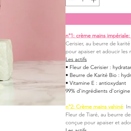
n°1: crème mains impériale:
Cerisier, au beurre de karit
pour apaiser et adoucir les 
Les actifs
• Fleur de Cerisier : hydrat
• Beurre de Karité Bio : hyd
• Vitamine E : antioxydant
99% d'ingrédients d'origine 
n°2: Crème mains vahiné
:
 I
Fleur de Tiaré, au beurre de
conçue pour apaiser et adou
Les actifs